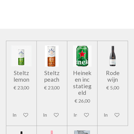
e
e
h
e
l
e
a
l
e
l
r
e
n
e
n
Steltz
Steltz
Heinek
Rode
lemon
peach
en inc
wijn
statieg
€ 23,00
€ 23,00
€ 5,00
eld
€ 26,00
In winkelwagen
In winkelwagen
In winkelwagen
In winkelwage