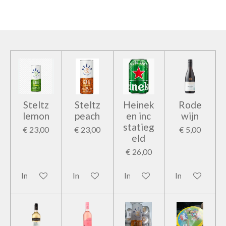
e
l
r
e
n
e
n
Steltz
Steltz
Heinek
Rode
lemon
peach
en inc
wijn
statieg
€ 23,00
€ 23,00
€ 5,00
eld
€ 26,00
In winkelwagen
In winkelwagen
In winkelwagen
In winkelwage