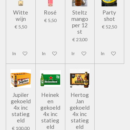
Witte
Rosé
Steltz
Party
wijn
mango
shot
€ 5,50
per 12
€ 5,50
€ 52,50
st
€ 23,00
In winkelwagen
In winkelwagen
In winkelwagen
In winkelwage
Jupiler
Heinek
Hertog
gekoeld
en
Jan
4x inc
gekoeld
gekoeld
statieg
4x inc
4x inc
eld
statieg
statieg
eld
eld
€ 100,00