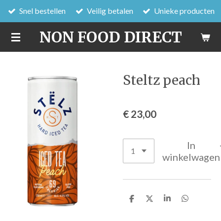
Snel bestellen
Veilig betalen
Unieke producten
Ga
direct
NON FOOD DIRECT
naar
de
hoofdinhoud
Steltz peach
€ 23,00
In
winkelwagen
D
D
S
D
e
e
h
e
l
e
a
l