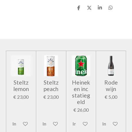
D
D
S
D
e
e
h
e
l
e
a
l
e
l
r
e
n
e
n
Steltz
Steltz
Heinek
Rode
lemon
peach
en inc
wijn
statieg
€ 23,00
€ 23,00
€ 5,00
eld
€ 26,00
In winkelwagen
In winkelwagen
In winkelwagen
In winkelwage