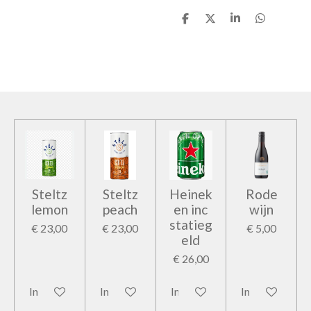
D
D
S
D
e
e
h
e
l
e
a
l
e
l
r
e
n
e
n
Steltz
Steltz
Heinek
Rode
lemon
peach
en inc
wijn
statieg
€ 23,00
€ 23,00
€ 5,00
eld
€ 26,00
In winkelwagen
In winkelwagen
In winkelwagen
In winkelwage