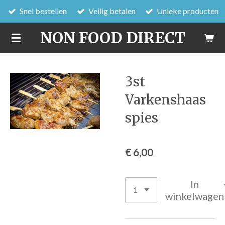
Snel bestellen
Veilig betalen
Unieke producten
Ga
direct
NON FOOD DIRECT
naar
de
hoofdinhoud
3st
Varkenshaas
spies
€ 6,00
In
winkelwagen