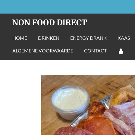
Ga
direct
NON FOOD DIRECT
naar
de
HOME
DRINKEN
ENERGY DRANK
KAAS
hoofdinhoud
ALGEMENE VOORWAARDE
CONTACT