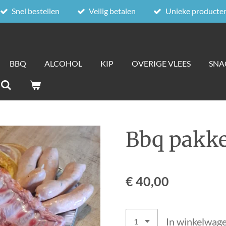
Snel bestellen
Veilig betalen
Unieke producte
BBQ
ALCOHOL
KIP
OVERIGE VLEES
SNA
Bbq pakke
€ 40,00
In winkelwag