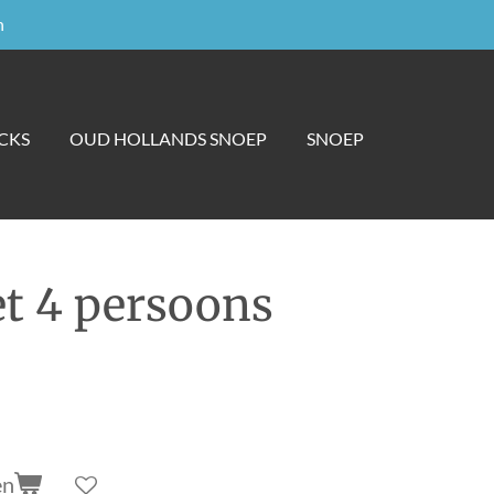
n
CKS
OUD HOLLANDS SNOEP
SNOEP
t 4 persoons
en