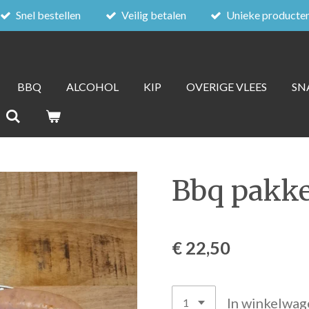
Snel bestellen
Veilig betalen
Unieke producte
BBQ
ALCOHOL
KIP
OVERIGE VLEES
SN
Bbq pakke
€ 22,50
In winkelwag