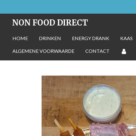
Ga
direct
NON FOOD DIRECT
naar
de
HOME
DRINKEN
ENERGY DRANK
KAAS
hoofdinhoud
ALGEMENE VOORWAARDE
CONTACT