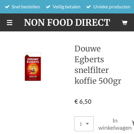
Snel bestellen
Veilig betalen
Unieke producten
Ga
direct
NON FOOD DIRECT
naar
de
hoofdinhoud
Douwe
Egberts
snelfilter
koffie 500gr
€ 6,50
In
winkelwagen