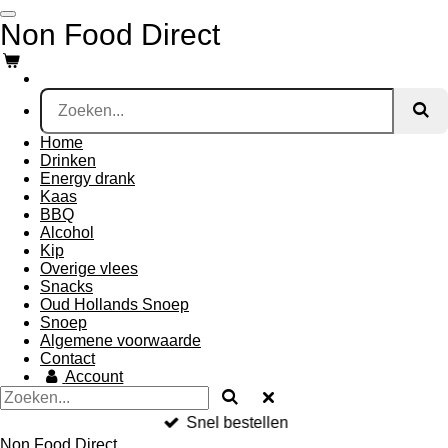
Ga
Non Food Direct
direct
naar
de
hoofdinhoud
Home
Drinken
Energy drank
Kaas
BBQ
Alcohol
Kip
Overige vlees
Snacks
Oud Hollands Snoep
Snoep
Algemene voorwaarde
Contact
Account
Snel bestellen
Non Food Direct