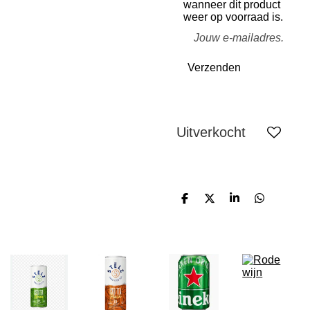
wanneer dit product
weer op voorraad is.
Verzenden
Uitverkocht
D
D
S
D
e
e
h
e
l
e
a
l
e
l
r
e
n
e
n