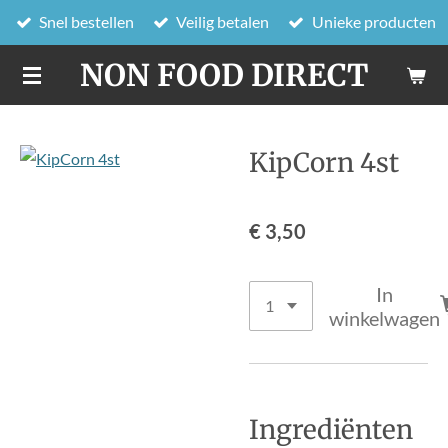
Snel bestellen
Veilig betalen
Unieke producten
Ga
direct
NON FOOD DIRECT
naar
de
hoofdinhoud
KipCorn 4st
€ 3,50
In
winkelwagen
Ingrediënten