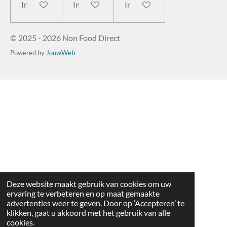
In winkelwagen
In winkelwagen
In winkelwagen
© 2025 - 2026 Non Food Direct
Powered by
JouwWeb
Deze website maakt gebruik van cookies om uw
ervaring te verbeteren en op maat gemaakte
advertenties weer te geven. Door op ‘Accepteren’ te
klikken, gaat u akkoord met het gebruik van alle
cookies.