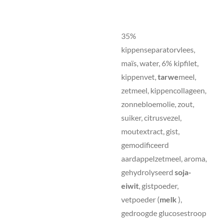
35%
kippenseparatorvlees,
maïs, water, 6% kipfilet,
kippenvet,
tarwe
meel,
zetmeel, kippencollageen,
zonnebloemolie, zout,
suiker, citrusvezel,
moutextract, gist,
gemodificeerd
aardappelzetmeel, aroma,
gehydrolyseerd
soja-
eiwit
, gistpoeder,
vetpoeder (
melk
),
gedroogde glucosestroop