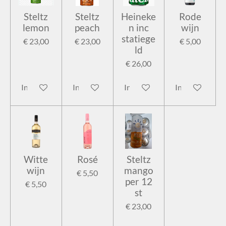
Steltz
Steltz
Heineke
Rode
lemon
peach
n inc
wijn
statiege
€ 23,00
€ 23,00
€ 5,00
ld
€ 26,00
In winkelwagen
In winkelwagen
In winkelwagen
In winkelwage
Witte
Rosé
Steltz
wijn
mango
€ 5,50
per 12
€ 5,50
st
€ 23,00