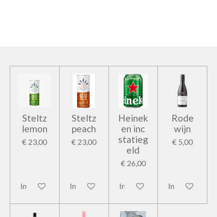
e
e
h
e
l
e
a
l
e
l
r
e
n
e
n
Steltz
Steltz
Heinek
Rode
lemon
peach
en inc
wijn
statieg
€ 23,00
€ 23,00
€ 5,00
eld
€ 26,00
In winkelwagen
In winkelwagen
In winkelwagen
In winkelwage