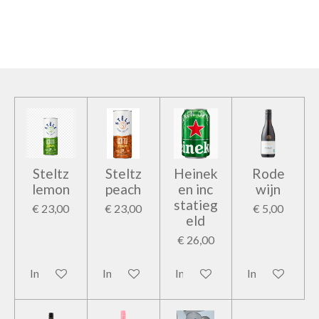
e
e
h
e
l
e
a
l
e
l
r
e
n
e
n
Steltz
Steltz
Heinek
Rode
lemon
peach
en inc
wijn
statieg
€ 23,00
€ 23,00
€ 5,00
eld
€ 26,00
In winkelwagen
In winkelwagen
In winkelwagen
In winkelwage