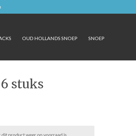
n
ACKS
OUD HOLLANDS SNOEP
SNOEP
 6 stuks
dit product weer op voorraad is.