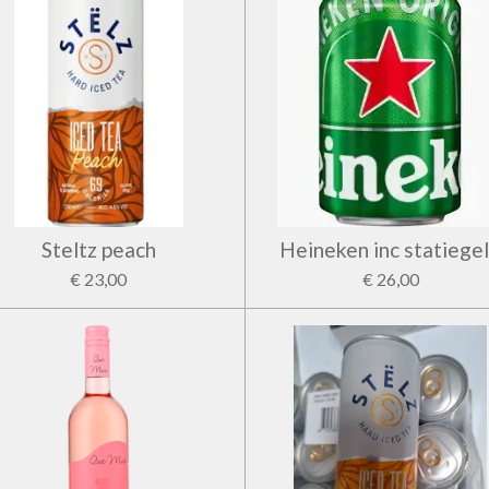
Steltz peach
Heineken inc statiege
€ 23,00
€ 26,00