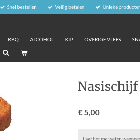
Snel bestellen
Veilig betalen
Unieke producte
BBQ
ALCOHOL
KIP
OVERIGE VLEES
SN
Nasischijf
€ 5,00
Laat het me weten wanneer 