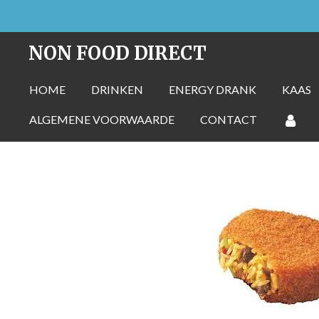
Ga
direct
NON FOOD DIRECT
naar
de
HOME
DRINKEN
ENERGY DRANK
KAAS
hoofdinhoud
ALGEMENE VOORWAARDE
CONTACT