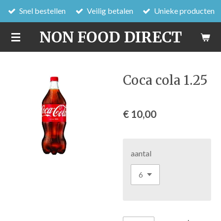
Snel bestellen
Veilig betalen
Unieke producten
Ga
direct
NON FOOD DIRECT
naar
de
hoofdinhoud
Coca cola 1.25
€ 10,00
aantal