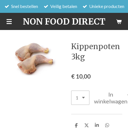
Snel bestellen
Veilig betalen
Unieke producten
Ga
direct
NON FOOD DIRECT
naar
de
hoofdinhoud
Kippenpoten
3kg
€ 10,00
In
winkelwagen
D
D
S
D