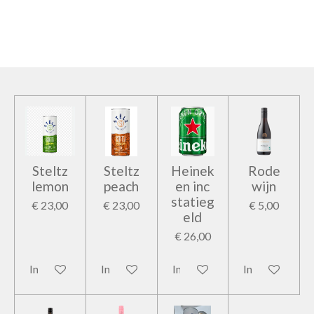
e
e
h
e
l
e
a
l
e
l
r
e
n
e
n
Steltz
Steltz
Heinek
Rode
lemon
peach
en inc
wijn
statieg
€ 23,00
€ 23,00
€ 5,00
eld
€ 26,00
In winkelwagen
In winkelwagen
In winkelwagen
In winkelwage