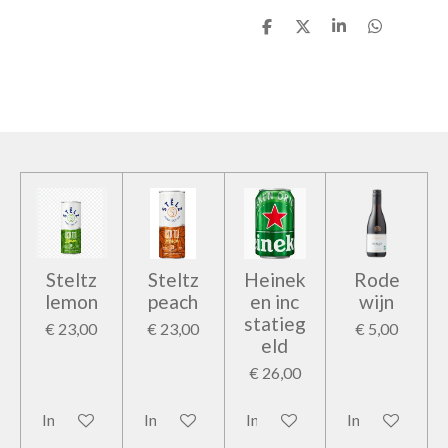
D
D
S
D
e
e
h
e
l
e
a
l
e
l
r
e
n
e
n
Steltz
Steltz
Heinek
Rode
lemon
peach
en inc
wijn
statieg
€ 23,00
€ 23,00
€ 5,00
eld
€ 26,00
In winkelwagen
In winkelwagen
In winkelwagen
In winkelwage