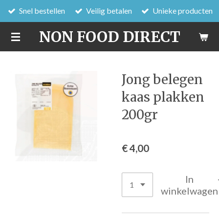
Snel bestellen
Veilig betalen
Unieke producten
Ga
direct
NON FOOD DIRECT
naar
de
hoofdinhoud
Jong belegen
kaas plakken
200gr
€ 4,00
In
winkelwagen