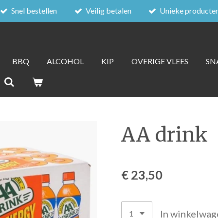
Snel bestellen
Veilig betalen
Unieke producte
BBQ
ALCOHOL
KIP
OVERIGE VLEES
SN
AA drink
€ 23,50
In winkelwag