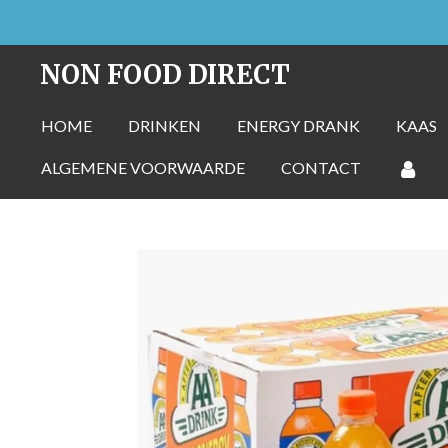
Ga
direct
NON FOOD DIRECT
naar
de
HOME
DRINKEN
ENERGY DRANK
KAAS
hoofdinhoud
ALGEMENE VOORWAARDE
CONTACT