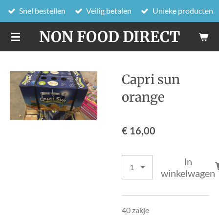
Snel bestellen
Veilig betalen
Unieke producten
Ga
direct
NON FOOD DIRECT
naar
de
hoofdinhoud
Capri sun
orange
€ 16,00
In
winkelwagen
40 zakje